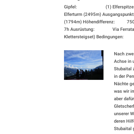
Gipfel: (1) Elferspitze (25
Elferturm (2495m) Ausgangspunkt
(1794m) Höhendifferenz: 
7h Ausrüstung: Via Ferrata (
Klettersteigset) Bedingungen:
Nach zwei
Achse in 
Stubaital 
in der Pen
Nächte ge
was wir im
aber dafü
Gletscher
unserer W
deren Hilf
Stubaital