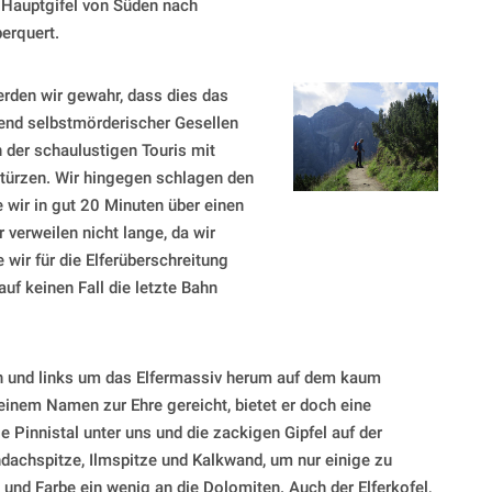
 Hauptgifel von Süden nach
erquert.
erden wir gewahr, dass dies das
zend selbstmörderischer Gesellen
n der schaulustigen Touris mit
stürzen. Wir hingegen schlagen den
e wir in gut 20 Minuten über einen
verweilen nicht lange, da wir
wir für die Elferüberschreitung
f keinen Fall die letzte Bahn
n und links um das Elfermassiv herum auf dem kaum
nem Namen zur Ehre gereicht, bietet er doch eine
Pinnistal unter uns und die zackigen Gipfel auf der
dachspitze, Ilmspitze und Kalkwand, um nur einige zu
 und Farbe ein wenig an die Dolomiten. Auch der Elferkofel,