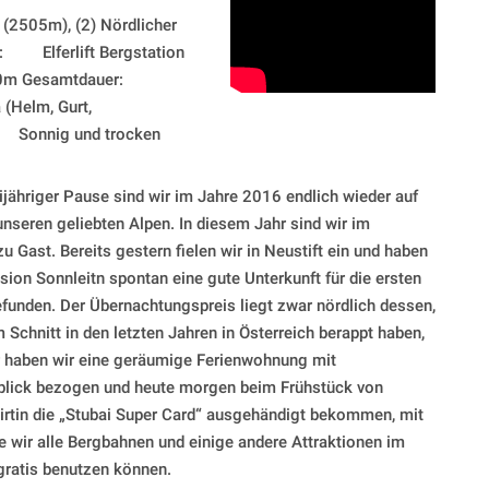
05m), (2) Nördlicher
: Elferlift Bergstation
750m Gesamtdauer:
Helm, Gurt,
 Sonnig und trocken
jähriger Pause sind wir im Jahre 2016 endlich wieder auf
unseren geliebten Alpen. In diesem Jahr sind wir im
zu Gast. Bereits gestern fielen wir in Neustift ein und haben
sion Sonnleitn spontan eine gute Unterkunft für die ersten
funden. Der Übernachtungspreis liegt zwar nördlich dessen,
 Schnitt in den letzten Jahren in Österreich berappt haben,
r haben wir eine geräumige Ferienwohnung mit
blick bezogen und heute morgen beim Frühstück von
irtin die „Stubai Super Card“ ausgehändigt bekommen, mit
e wir alle Bergbahnen und einige andere Attraktionen im
 gratis benutzen können.