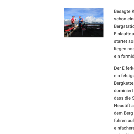
Besagte K
schon ein
Bergstatio
Einlauftou
startet so
liegen no
ein formi
Der Elferk
ein felsi
Bergkette
dominiert 
dass die 
Neustift a
dem Berg 
führen auf
einfacher