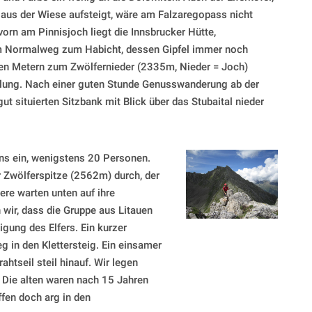
 aus der Wiese aufsteigt, wäre am Falzaregopass nicht
orn am Pinnisjoch liegt die Innsbrucker Hütte,
em Normalweg zum Habicht, dessen Gipfel immer noch
ten Metern zum Zwölfernieder (2335m, Nieder = Joch)
llung. Nach einer guten Stunde Genusswanderung ab der
gut situierten Sitzbank mit Blick über das Stubaital nieder
ns ein, wenigstens 20 Personen.
er Zwölferspitze (2562m) durch, der
ere warten unten auf ihre
wir, dass die Gruppe aus Litauen
gung des Elfers. Ein kurzer
g in den Klettersteig. Ein einsamer
ahtseil steil hinauf. Wir legen
 Die alten waren nach 15 Jahren
ffen doch arg in den