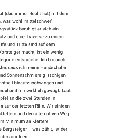
rnet (das immer Recht hat) mit dem
 was wohl ‚mittelschwer‘
gsstück beruhigt er sich ein
satz und eine Traverse zu einem
iffe und Tritte sind auf dem
 Vorsteiger macht, ist ein wenig
tegorie entspräche. Ich bin auch
ache, dass ich meine Handschuhe
und Sonnenschmiere glitschigen
rahtseil hinaufzuschwingen und
 erscheint mir wirklich gewagt. Laut
pfel an die zwei Stunden in
 auf der letzten Rille. Wir einigen
klettern und den alternativen Weg
em Minimum an Kletterei
 Bergsteiger – was zählt, ist der
 unterzuordnen.