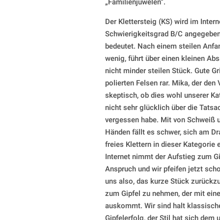
„Familienjuwelen“.
Der Klettersteig (KS) wird im Inte
Schwierigkeitsgrad B/C angegeben,
bedeutet. Nach einem steilen Anfan
wenig, führt über einen kleinen Ab
nicht minder steilen Stück. Gute Gr
polierten Felsen rar. Mika, der den
skeptisch, ob dies wohl unserer Ka
nicht sehr glücklich über die Tats
vergessen habe. Mit von Schweiß 
Händen fällt es schwer, sich am D
freies Klettern in dieser Kategorie
Internet nimmt der Aufstieg zum Gi
Anspruch und wir pfeifen jetzt schon
uns also, das kurze Stück zurückzu
zum Gipfel zu nehmen, der mit ein
auskommt. Wir sind halt klassische
Gipfelerfolg, der Stil hat sich dem