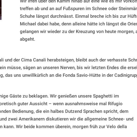
Wir irren über den Kamm hinab auf eine wie es mir vork
treffen ab und an auf Fußspuren im Schnee oder Steinmä
Schuhe längst durchnässt. Einmal breche ich bis zur Hüfte
Michael dabei habe, denn alleine hätte ich längst die Orie
gelangen wir wieder zu der Kreuzung von heute morgen, an
abgeht.
li und der Cima Canali herabsteigen, bleibt auch der verhasste Schn
sein müsse, sägen an unseren Nerven, bis wir letzten Endes die ers
, das uns unwillkürlich an die Fonda Savio-Hütte in der Cadinigrupp
nige Gäste zu beklagen. Wir genießen unsere Spaghetti im
eoretisch guter Aussicht – wenn ausnahmsweise mal Rifugio
blonden Bedienung, die ein halbes Dutzend Sprachen spricht, dem
ht und zwei Amerikanern diskutieren wir die allgemeine Schnee- und
 kann. Wir beide kommen überein, morgen früh zur Velo della