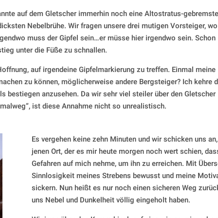
Brannte auf dem Gletscher immerhin noch eine Altostratus-gebremst
 dicksten Nebelbrühe. Wir fragen unsere drei mutigen Vorsteiger, wo
, Irgendwo muss der Gipfel sein…er müsse hier irgendwo sein. Schon
stieg unter die Füße zu schnallen.
Hoffnung, auf irgendeine Gipfelmarkierung zu treffen. Einmal meine 
achen zu können, möglicherweise andere Bergsteiger? Ich kehre 
ls bestiegen anzusehen. Da wir sehr viel steiler über den Gletscher
rmalweg“, ist diese Annahme nicht so unrealistisch.
Es vergehen keine zehn Minuten und wir schicken uns an, 
jenen Ort, der es mir heute morgen noch wert schien, das
Gefahren auf mich nehme, um ihn zu erreichen. Mit Übers
Sinnlosigkeit meines Strebens bewusst und meine Motivat
sickern. Nun heißt es nur noch einen sicheren Weg zurück 
uns Nebel und Dunkelheit völlig eingeholt haben.