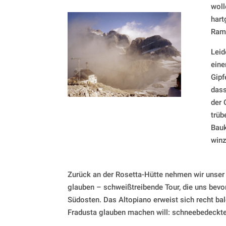
woll
hart
Ramp
Leid
eine
Gipf
dass
der 
trüb
Bauk
winz
Zurück an der Rosetta-Hütte nehmen wir unser 
glauben – schweißtreibende Tour, die uns bev
Südosten. Das Altopiano erweist sich recht bal
Fradusta glauben machen will: schneebedeckte