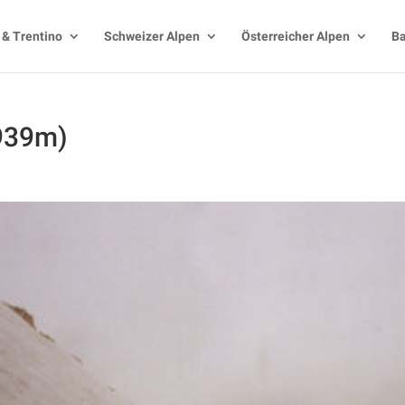
 & Trentino
Schweizer Alpen
Österreicher Alpen
Ba
2939m)