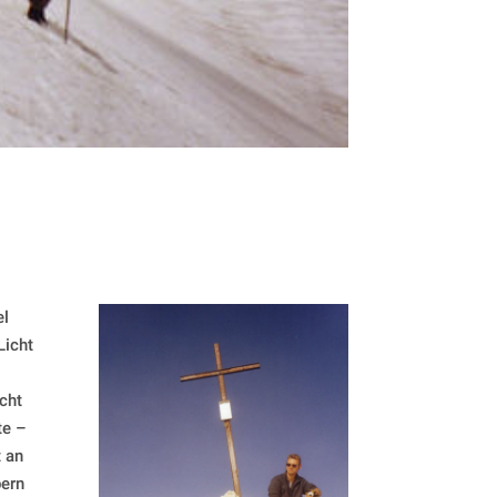
el
Licht
cht
te –
t an
bern