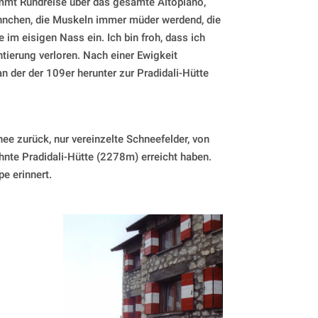
ommt Rundreise über das gesamte Altopiano,
nnchen, die Muskeln immer müder werdend, die
 im eisigen Nass ein. Ich bin froh, dass ich
ntierung verloren. Nach einer Ewigkeit
 der der 109er herunter zur Pradidali-Hütte
ee zurück, nur vereinzelte Schneefelder, von
ehnte Pradidali-Hütte (2278m) erreicht haben.
e erinnert.