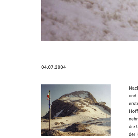
04.07.2004
Nach
und 
erst
Hoff
nehm
die 
der 