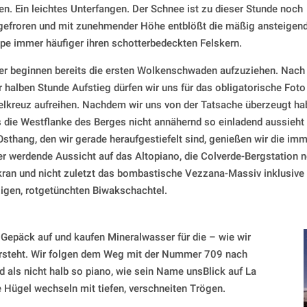
en. Ein leichtes Unterfangen. Der Schnee ist zu dieser Stunde noch
gefroren und mit zunehmender Höhe entblößt die mäßig ansteigen
e immer häufiger ihren schotterbedeckten Felskern.
er beginnen bereits die ersten Wolkenschwaden aufzuziehen. Nach
r halben Stunde Aufstieg dürfen wir uns für das obligatorische Foto
elkreuz aufreihen. Nachdem wir uns von der Tatsache überzeugt ha
 die Westflanke des Berges nicht annähernd so einladend aussieht
Osthang, den wir gerade heraufgestiefelt sind, genießen wir die im
er werdende Aussicht auf das Altopiano, die Colverde-Bergstation 
ran und nicht zuletzt das bombastische Vezzana-Massiv inklusive 
igen, rotgetünchten Biwakschachtel.
Gepäck auf und kaufen Mineralwasser für die – wie wir
orsteht. Wir folgen dem Weg mit der Nummer 709 nach
d als nicht halb so piano, wie sein Name unsBlick auf La
 Hügel wechseln mit tiefen, verschneiten Trögen.