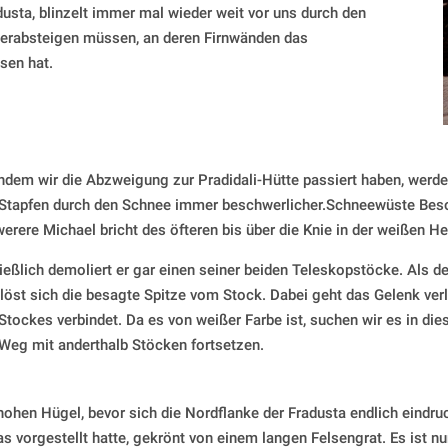
usta, blinzelt immer mal wieder weit vor uns durch den
 herabsteigen müssen, an deren Firnwänden das
sen hat.
dem wir die Abzweigung zur Pradidali-Hütte passiert haben, werde
Stapfen durch den Schnee immer beschwerlicher.Schneewüste Beso
erere Michael bricht des öfteren bis über die Knie in der weißen Her
ießlich demoliert er gar einen seiner beiden Teleskopstöcke. Als 
, löst sich die besagte Spitze vom Stock. Dabei geht das Gelenk ver
Stockes verbindet. Da es von weißer Farbe ist, suchen wir es in 
Weg mit anderthalb Stöcken fortsetzen.
hen Hügel, bevor sich die Nordflanke der Fradusta endlich eindruck
as vorgestellt hatte, gekrönt von einem langen Felsengrat. Es ist nun