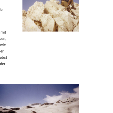
de
 mit
ben,
 wie
mer
nebst
der